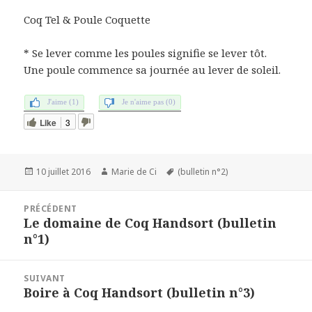
Coq Tel & Poule Coquette
* Se lever comme les poules signifie se lever tôt.
Une poule commence sa journée au lever de soleil.
J'aime (1)
Je n'aime pas (0)
Like
3
Publié
Auteur
Mots-
10 juillet 2016
Marie de Ci
(bulletin n°2)
le
clés
Navigation
PRÉCÉDENT
de
Le domaine de Coq Handsort (bulletin
Article
l’article
n°1)
précédent :
SUIVANT
Boire à Coq Handsort (bulletin n°3)
Article
suivant :