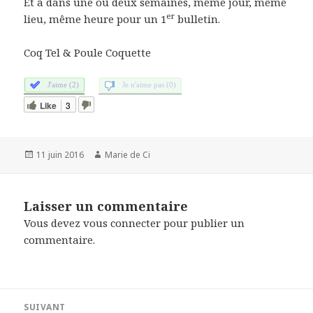
Et à dans une ou deux semaines, même jour, même
er
lieu, même heure pour un 1
bulletin.
Coq Tel & Poule Coquette
J'aime (2)
Je n'aime pas (0)
Like
3
Publié
Auteur
11 juin 2016
Marie de Ci
le
Laisser un commentaire
Vous devez
vous connecter
pour publier un
commentaire.
Navigation
SUIVANT